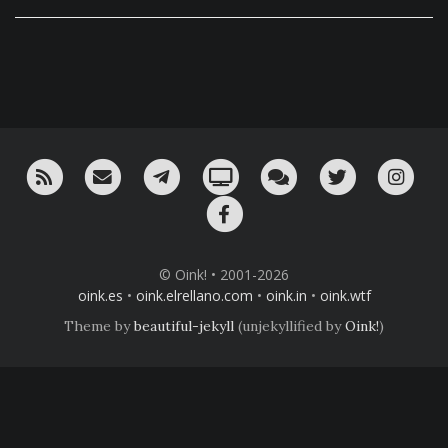
RSS
¡Mándame un email!
¡Nuestro canal en Telegram!
Oink! TV
Charla con nosotros 
Twitter
Ins
Facebook
© Oink! • 2001-2026
oink.es
•
oink.elrellano.com
•
oink.in
•
oink.wtf
Theme by
beautiful-jekyll
(unjekyllified by
Oink!
)