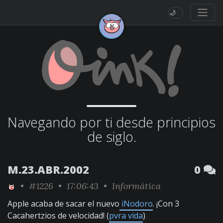
🌙
Navegando por ti desde principios
de siglo.
M.23.ABR.2002
0
•
#1226
• 17:06:43 •
Informática
Apple acaba de sacar el nuevo
iNodoro
. ¡Con 3
Cacahertzios de velocidad! (
pvra vida
)