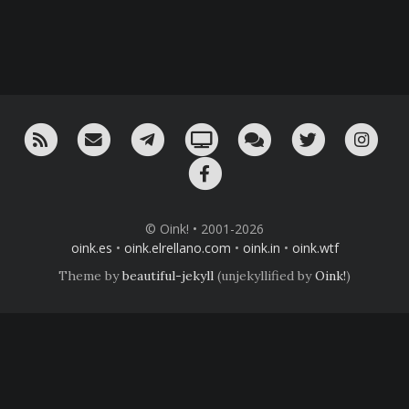
RSS
¡Mándame un email!
¡Nuestro canal en Telegram!
Oink! TV
Charla con nosotros 
Twitter
Ins
Facebook
© Oink! • 2001-2026
oink.es
•
oink.elrellano.com
•
oink.in
•
oink.wtf
Theme by
beautiful-jekyll
(unjekyllified by
Oink!
)