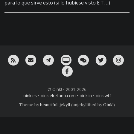
para lo que sirve esto (si lo hubiese visto E.T. ...)
RSS
¡Mándame un email!
¡Nuestro canal en Telegram!
Oink! TV
Charla con nosotros 
Twitter
Ins
Facebook
© Oink! • 2001-2026
oink.es
•
oink.elrellano.com
•
oink.in
•
oink.wtf
Theme by
beautiful-jekyll
(unjekyllified by
Oink!
)