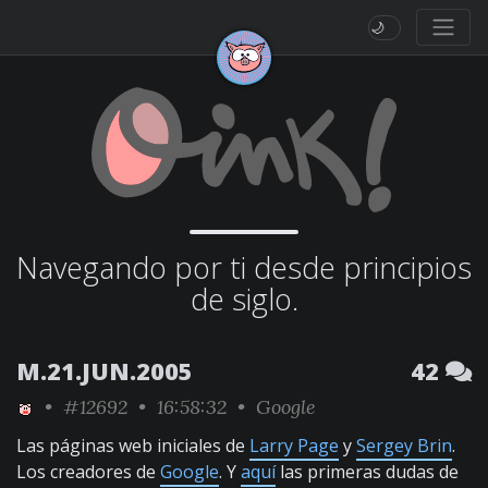
🌙
Navegando por ti desde principios
de siglo.
M.21.JUN.2005
42
•
#12692
• 16:58:32 •
Google
Las páginas web iniciales de
Larry Page
y
Sergey Brin
.
Los creadores de
Google
. Y
aquí
las primeras dudas de