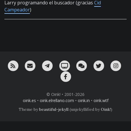
Larry programando el buscador (gracias
Cid
Campeador
)
RSS
¡Mándame un email!
¡Nuestro canal en Telegram!
Oink! TV
Charla con nosotros 
Twitter
Ins
Facebook
© Oink! • 2001-2026
oink.es
•
oink.elrellano.com
•
oink.in
•
oink.wtf
Theme by
beautiful-jekyll
(unjekyllified by
Oink!
)