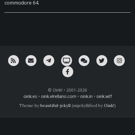
commodore 64.
RSS
¡Mándame un email!
¡Nuestro canal en Telegram!
Oink! TV
Charla con nosotros 
Twitter
Ins
Facebook
© Oink! • 2001-2026
oink.es
•
oink.elrellano.com
•
oink.in
•
oink.wtf
Theme by
beautiful-jekyll
(unjekyllified by
Oink!
)