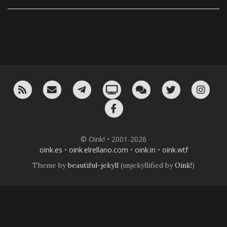
RSS
¡Mándame un email!
¡Nuestro canal en Telegram!
Oink! TV
Charla con nosotros 
Twitter
Ins
Facebook
© Oink! • 2001-2026
oink.es
•
oink.elrellano.com
•
oink.in
•
oink.wtf
Theme by
beautiful-jekyll
(unjekyllified by
Oink!
)