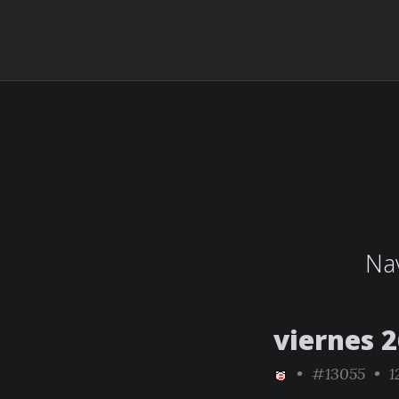
Nav
viernes 
•
#13055
• 1