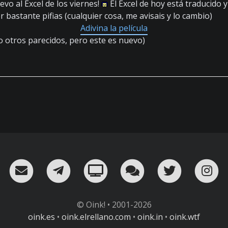
vo al Excel de los viernes!
El Excel de hoy está traducido 
 bastante pifias (cualquier cosa, me avisais y lo cambio)
Adivina la película
o otros parecidos, pero este es nuevo)
RSS
¡Mándame un email!
¡Nuestro canal en Telegram!
Oink! TV
Charla con nosot
Twitter
I
© Oink! • 2001-2026
oink.es
•
oink.elrellano.com
•
oink.in
•
oink.wtf