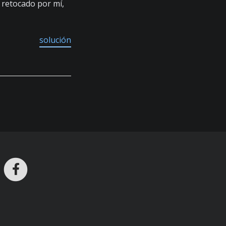
y retocado por mí,
solución
ros en Telegram
nstagram
Facebook