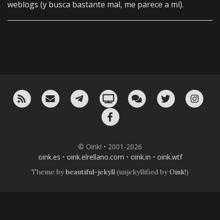
weblogs (y busca bastante mal, me parece a mí).
RSS
¡Mándame un email!
¡Nuestro canal en Telegram!
Oink! TV
Charla con nosotros 
Twitter
Ins
Facebook
© Oink! • 2001-2026
oink.es
•
oink.elrellano.com
•
oink.in
•
oink.wtf
Theme by
beautiful-jekyll
(unjekyllified by
Oink!
)