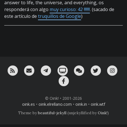
answer to life, the universe, and everything, os
responderá con algo
muy curioso: 42 !!!!!!!
. (sacado de
este artículo de
truquillos de Google
)
RSS
¡Mándame un email!
¡Nuestro canal en Telegram!
Oink! TV
Charla con nosotros 
Twitter
Ins
Facebook
© Oink! • 2001-2026
oink.es
•
oink.elrellano.com
•
oink.in
•
oink.wtf
Theme by
beautiful-jekyll
(unjekyllified by
Oink!
)