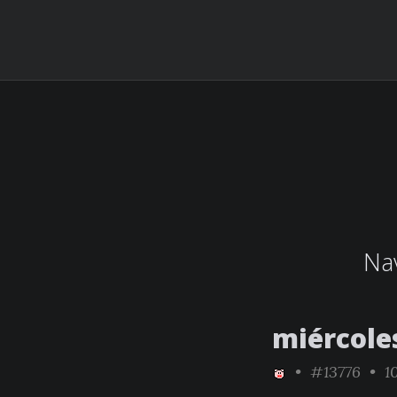
Nav
miércole
•
#13776
• 10