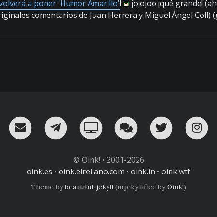
volverá a poner 'Humor Amarillo'
!
jojojoo ¡qué grande! (a
riginales comentarios de Juan Herrera y Miguel Ángel Coll) 
RSS
¡Mándame un email!
¡Nuestro canal en Telegram!
Oink! TV
Charla con nosot
Twitter
I
© Oink! • 2001-2026
oink.es
•
oink.elrellano.com
•
oink.in
•
oink.wtf
Theme by
beautiful-jekyll
(unjekyllified by
Oink!
)