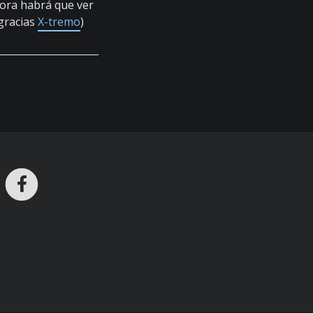
hora habrá que ver
(gracias
X-tremo
)
ros en Telegram
nstagram
Facebook