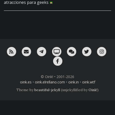
atracciones para geeks
RSS
¡Mándame un email!
¡Nuestro canal en Telegram!
Oink! TV
Charla con nosotros 
Twitter
Ins
Facebook
© Oink! • 2001-2026
oink.es
•
oink.elrellano.com
•
oink.in
•
oink.wtf
Theme by
beautiful-jekyll
(unjekyllified by
Oink!
)