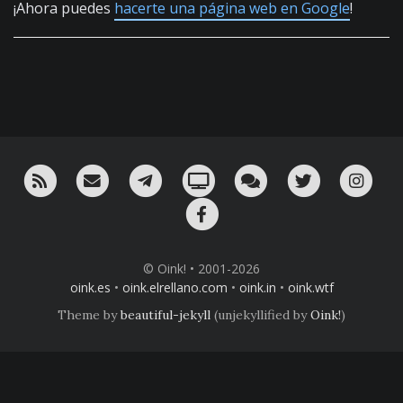
¡Ahora puedes
hacerte una página web en Google
!
RSS
¡Mándame un email!
¡Nuestro canal en Telegram!
Oink! TV
Charla con nosotros 
Twitter
Ins
Facebook
© Oink! • 2001-2026
oink.es
•
oink.elrellano.com
•
oink.in
•
oink.wtf
Theme by
beautiful-jekyll
(unjekyllified by
Oink!
)