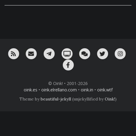
RSS
¡Mándame un email!
¡Nuestro canal en Telegram!
Oink! TV
Charla con nosotros 
Twitter
Ins
Facebook
© Oink! • 2001-2026
oink.es
•
oink.elrellano.com
•
oink.in
•
oink.wtf
Theme by
beautiful-jekyll
(unjekyllified by
Oink!
)