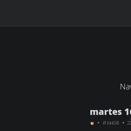
Nav
martes 1
•
#14456
• 22