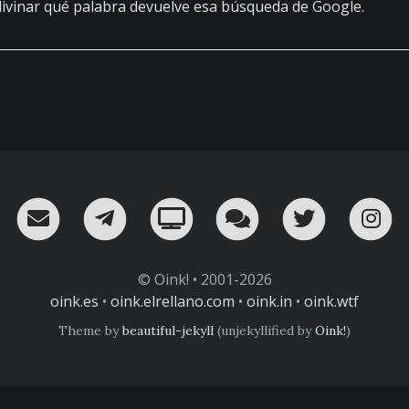
adivinar qué palabra devuelve esa búsqueda de Google.
RSS
¡Mándame un email!
¡Nuestro canal en Telegram!
Oink! TV
Charla con nosot
Twitter
I
© Oink! • 2001-2026
oink.es
•
oink.elrellano.com
•
oink.in
•
oink.wtf
Theme by
beautiful-jekyll
(unjekyllified by
Oink!
)