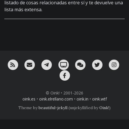
listado de cosas relacionadas entre sí y te devuelve una
lista más extensa.
RSS
¡Mándame un email!
¡Nuestro canal en Telegram!
Oink! TV
Charla con nosotros 
Twitter
Ins
Facebook
© Oink! • 2001-2026
oink.es
•
oink.elrellano.com
•
oink.in
•
oink.wtf
Theme by
beautiful-jekyll
(unjekyllified by
Oink!
)