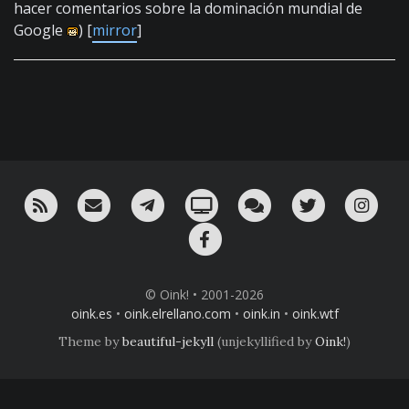
hacer comentarios sobre la dominación mundial de
Google
) [
mirror
]
RSS
¡Mándame un email!
¡Nuestro canal en Telegram!
Oink! TV
Charla con nosotros 
Twitter
Ins
Facebook
© Oink! • 2001-2026
oink.es
•
oink.elrellano.com
•
oink.in
•
oink.wtf
Theme by
beautiful-jekyll
(unjekyllified by
Oink!
)