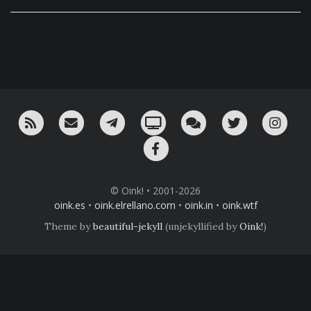
RSS
¡Mándame un email!
¡Nuestro canal en Telegram!
Oink! TV
Charla con nosotros 
Twitter
Ins
Facebook
© Oink! • 2001-2026
oink.es
•
oink.elrellano.com
•
oink.in
•
oink.wtf
Theme by
beautiful-jekyll
(unjekyllified by
Oink!
)