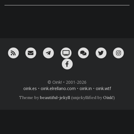
RSS
¡Mándame un email!
¡Nuestro canal en Telegram!
Oink! TV
Charla con nosotros 
Twitter
Ins
Facebook
© Oink! • 2001-2026
oink.es
•
oink.elrellano.com
•
oink.in
•
oink.wtf
Theme by
beautiful-jekyll
(unjekyllified by
Oink!
)