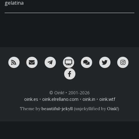
gelatina
RSS
¡Mándame un email!
¡Nuestro canal en Telegram!
Oink! TV
Charla con nosotros 
Twitter
Ins
Facebook
© Oink! • 2001-2026
oink.es
•
oink.elrellano.com
•
oink.in
•
oink.wtf
Theme by
beautiful-jekyll
(unjekyllified by
Oink!
)