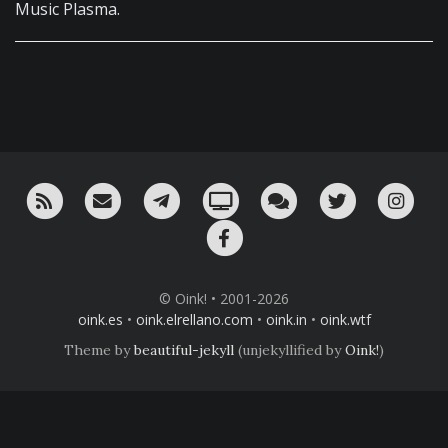
Music Plasma.
RSS
¡Mándame un email!
¡Nuestro canal en Telegram!
Oink! TV
Charla con nosotros 
Twitter
Ins
Facebook
© Oink! • 2001-2026
oink.es
•
oink.elrellano.com
•
oink.in
•
oink.wtf
Theme by
beautiful-jekyll
(unjekyllified by
Oink!
)