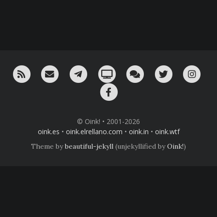
RSS
¡Mándame un email!
¡Nuestro canal en Telegram!
Oink! TV
Charla con nosotros 
Twitter
Ins
Facebook
© Oink! • 2001-2026
oink.es
•
oink.elrellano.com
•
oink.in
•
oink.wtf
Theme by
beautiful-jekyll
(unjekyllified by
Oink!
)