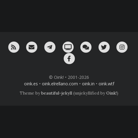
RSS
¡Mándame un email!
¡Nuestro canal en Telegram!
Oink! TV
Charla con nosotros 
Twitter
Ins
Facebook
© Oink! • 2001-2026
oink.es
•
oink.elrellano.com
•
oink.in
•
oink.wtf
Theme by
beautiful-jekyll
(unjekyllified by
Oink!
)