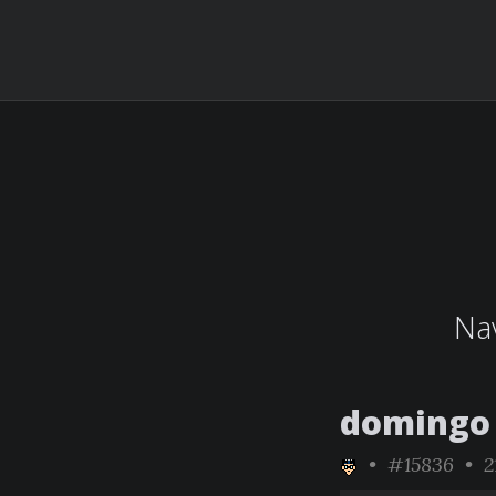
Nav
domingo 
•
#15836
• 21