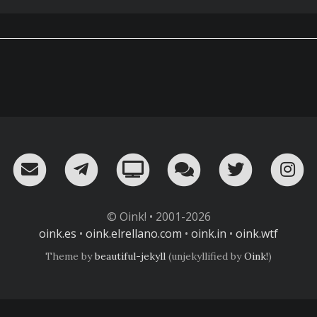
RSS
¡Mándame un email!
¡Nuestro canal en Telegram!
Oink! TV
Charla con nosot
Twitter
I
© Oink! • 2001-2026
oink.es
•
oink.elrellano.com
•
oink.in
•
oink.wtf
Theme by
beautiful-jekyll
(unjekyllified by
Oink!
)