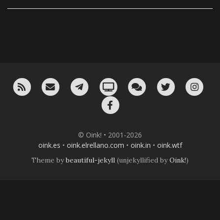
RSS
¡Mándame un email!
¡Nuestro canal en Telegram!
Oink! TV
Charla con nosotros 
Twitter
Ins
Facebook
© Oink! • 2001-2026
oink.es
•
oink.elrellano.com
•
oink.in
•
oink.wtf
Theme by
beautiful-jekyll
(unjekyllified by
Oink!
)