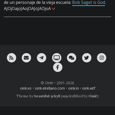
de un personaje de la vieja escuela:
Bob Saget is God
.
AJOjOajoJAojOAJoJAOjoA
RSS
¡Mándame un email!
¡Nuestro canal en Telegram!
Oink! TV
Charla con nosotros 
Twitter
Ins
Facebook
© Oink! • 2001-2026
oink.es
•
oink.elrellano.com
•
oink.in
•
oink.wtf
Theme by
beautiful-jekyll
(unjekyllified by
Oink!
)