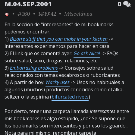
M.04.SEP.2001
0
•
#160
• 14:19:42 •
Miscelánea
En la sección de "interesantes" de mi bookmarks
podemos encontrar:
1)
Bizarre stuff that you can make in your kitchen
->
interesantes experimentos para hacer en casa
2) El link que os comenté ayer:
Go ask Alice!
-> FAQs
sobre salud, sexo, drogas, relaciones, etc
3)
Embarrasing problems
-> Consejos sobre salud
relacionados con temas escabrosos o ruborizantes
4) A partir de hoy:
Wacky uses
-> Usos no habituales a
algunos (muchos) productos conocidos como el alka-
seltzer o la aspirina (
bifurcated rivets
)
Por cierto, tener una carpeta llamada
Interesantes
entre
mis bookmarks es algo estúpido, ¿no? Se supone que
los bookmarks son interesantes y por eso los guardo...
Nota para mi mismo: renombrar carpeta