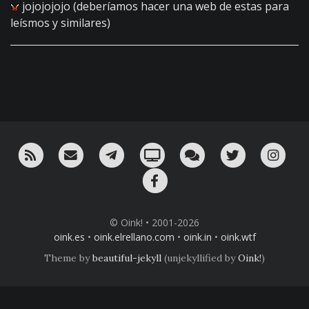
jojojojojo (deberíamos hacer una web de estas para
leísmos y similares)
RSS
¡Mándame un email!
¡Nuestro canal en Telegram!
Oink! TV
Charla con nosotros 
Twitter
Ins
Facebook
© Oink! • 2001-2026
oink.es
•
oink.elrellano.com
•
oink.in
•
oink.wtf
Theme by
beautiful-jekyll
(unjekyllified by
Oink!
)