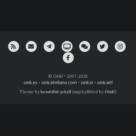
RSS
¡Mándame un email!
¡Nuestro canal en Telegram!
Oink! TV
Charla con nosotros 
Twitter
Ins
Facebook
© Oink! • 2001-2026
oink.es
•
oink.elrellano.com
•
oink.in
•
oink.wtf
Theme by
beautiful-jekyll
(unjekyllified by
Oink!
)