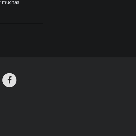
ar muchas
ros en Telegram
nstagram
Facebook