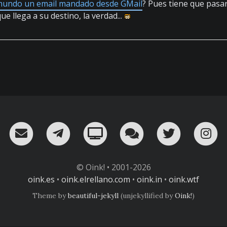
mundo un email mandado desde GMail
? Pues tiene que pas
ue llega a su destino, la verdad...
RSS
¡Mándame un email!
¡Nuestro canal en Telegram!
Oink! TV
Charla con nosot
Twitter
I
© Oink! • 2001-2026
oink.es
•
oink.elrellano.com
•
oink.in
•
oink.wtf
Theme by
beautiful-jekyll
(unjekyllified by
Oink!
)