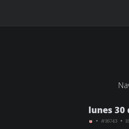
Nav
lunes 30 
•
#16743
• 18