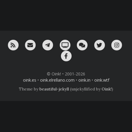
RSS
¡Mándame un email!
¡Nuestro canal en Telegram!
Oink! TV
Charla con nosotros 
Twitter
Ins
Facebook
© Oink! • 2001-2026
oink.es
•
oink.elrellano.com
•
oink.in
•
oink.wtf
Theme by
beautiful-jekyll
(unjekyllified by
Oink!
)