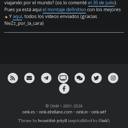
viajando por el mundo? (os lo comenté
el 30 de julio
).
Pues ya está aquí
el montaje definitivo
con los mejores
Y
aquí
, todos los vídeos enviados (gracias
NeZz_por_la_cara)
RSS
¡Mándame un email!
¡Nuestro canal en Telegram!
Oink! TV
Charla con nosotros 
Twitter
Ins
Facebook
© Oink! • 2001-2026
oink.es
•
oink.elrellano.com
•
oink.in
•
oink.wtf
Theme by
beautiful-jekyll
(unjekyllified by
Oink!
)