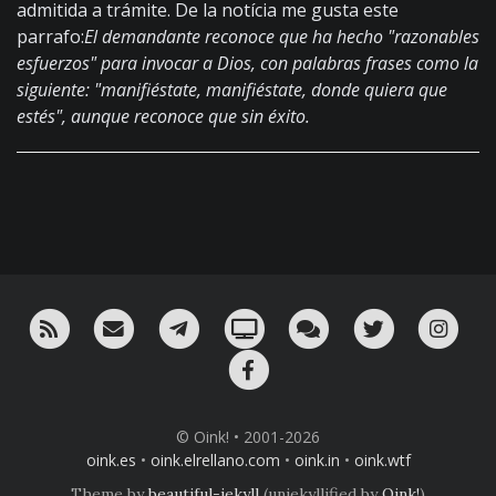
admitida a trámite. De la notícia me gusta este
parrafo:
El demandante reconoce que ha hecho "razonables
esfuerzos" para invocar a Dios, con palabras frases como la
siguiente: "manifiéstate, manifiéstate, donde quiera que
estés", aunque reconoce que sin éxito.
RSS
¡Mándame un email!
¡Nuestro canal en Telegram!
Oink! TV
Charla con nosotros 
Twitter
Ins
Facebook
© Oink! • 2001-2026
oink.es
•
oink.elrellano.com
•
oink.in
•
oink.wtf
Theme by
beautiful-jekyll
(unjekyllified by
Oink!
)