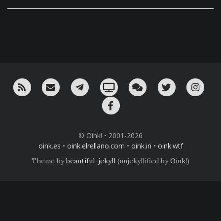
RSS
¡Mándame un email!
¡Nuestro canal en Telegram!
Oink! TV
Charla con nosotros 
Twitter
Ins
Facebook
© Oink! • 2001-2026
oink.es
•
oink.elrellano.com
•
oink.in
•
oink.wtf
Theme by
beautiful-jekyll
(unjekyllified by
Oink!
)