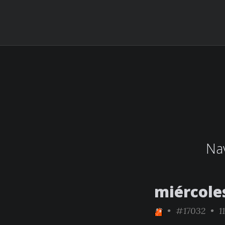
Nav
miércole
•
#17032
• 11