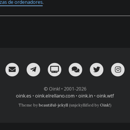
ezas de ordenadores
.
RSS
¡Mándame un email!
¡Nuestro canal en Telegram!
Oink! TV
Charla con nosot
Twitter
I
© Oink! • 2001-2026
oink.es
•
oink.elrellano.com
•
oink.in
•
oink.wtf
Theme by
beautiful-jekyll
(unjekyllified by
Oink!
)