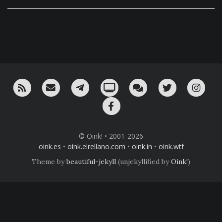
RSS
¡Mándame un email!
¡Nuestro canal en Telegram!
Oink! TV
Charla con nosotros 
Twitter
Ins
Facebook
© Oink! • 2001-2026
oink.es
•
oink.elrellano.com
•
oink.in
•
oink.wtf
Theme by
beautiful-jekyll
(unjekyllified by
Oink!
)