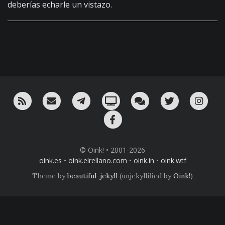
deberías echarle un vistazo.
RSS
¡Mándame un email!
¡Nuestro canal en Telegram!
Oink! TV
Charla con nosotros 
Twitter
Ins
Facebook
© Oink! • 2001-2026
oink.es
•
oink.elrellano.com
•
oink.in
•
oink.wtf
Theme by
beautiful-jekyll
(unjekyllified by
Oink!
)