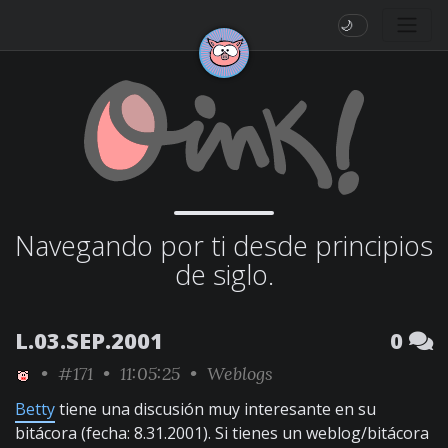
🌙
Navegando por ti desde principios
de siglo.
L.03.SEP.2001
0
•
#171
• 11:05:25 •
Weblogs
Betty
tiene una discusión muy interesante en su
bitácora (fecha: 8.31.2001). Si tienes un weblog/bitácora