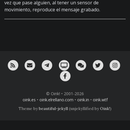
vez que pase alguien, al tener un sensor de
movimiento, reproduce el mensaje grabado.
RSS
¡Mándame un email!
¡Nuestro canal en Telegram!
Oink! TV
Charla con nosotros 
Twitter
Ins
Facebook
© Oink! • 2001-2026
oink.es
•
oink.elrellano.com
•
oink.in
•
oink.wtf
Theme by
beautiful-jekyll
(unjekyllified by
Oink!
)