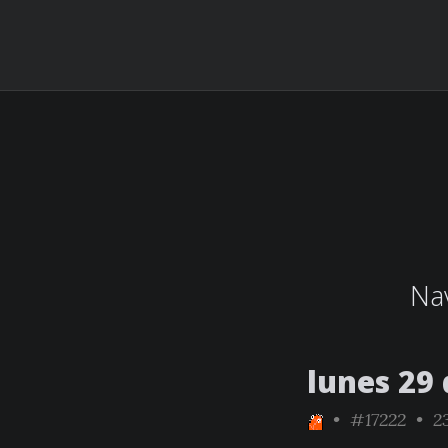
Nav
lunes 29
•
#17222
• 23