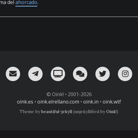
ema del
ahorcado
.
RSS
¡Mándame un email!
¡Nuestro canal en Telegram!
Oink! TV
Charla con nosot
Twitter
I
© Oink! • 2001-2026
oink.es
•
oink.elrellano.com
•
oink.in
•
oink.wtf
Theme by
beautiful-jekyll
(unjekyllified by
Oink!
)