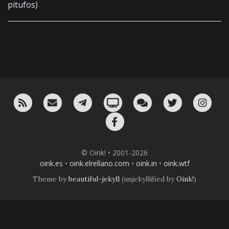
pitufos)
RSS
¡Mándame un email!
¡Nuestro canal en Telegram!
Oink! TV
Charla con nosotros 
Twitter
Ins
Facebook
© Oink! • 2001-2026
oink.es
•
oink.elrellano.com
•
oink.in
•
oink.wtf
Theme by
beautiful-jekyll
(unjekyllified by
Oink!
)