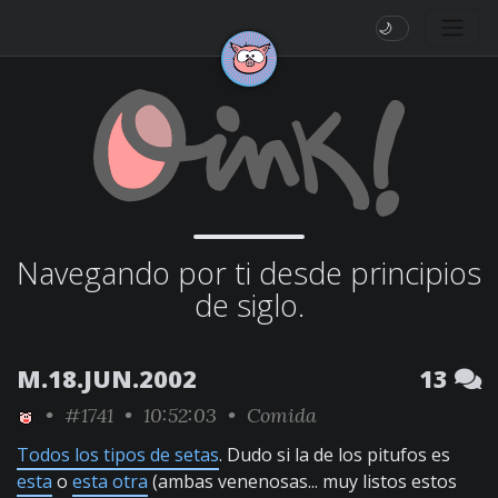
🌙
Navegando por ti desde principios
de siglo.
M.18.JUN.2002
13
•
#1741
• 10:52:03 •
Comida
Todos los tipos de setas
. Dudo si la de los pitufos es
esta
o
esta otra
(ambas venenosas... muy listos estos