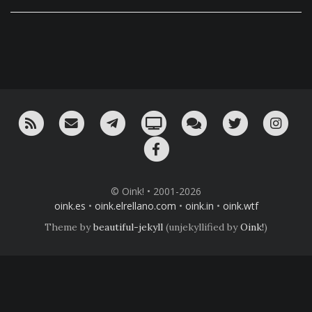
RSS
¡Mándame un email!
¡Nuestro canal en Telegram!
Oink! TV
Charla con nosotros 
Twitter
Ins
Facebook
© Oink! • 2001-2026
oink.es
•
oink.elrellano.com
•
oink.in
•
oink.wtf
Theme by
beautiful-jekyll
(unjekyllified by
Oink!
)