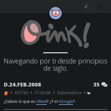
🌙
Navegando por ti desde principios
de siglo.
D.24.FEB.2008
35
•
#17745
• 17:34:06 •
Informática
•
¿Sabeis lo que es
GMail
? ¿Y el
iGoogle
?