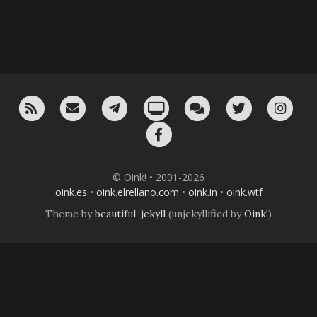
RSS
¡Mándame un email!
¡Nuestro canal en Telegram!
Oink! TV
Charla con nosotros 
Twitter
Ins
Facebook
© Oink! • 2001-2026
oink.es
•
oink.elrellano.com
•
oink.in
•
oink.wtf
Theme by
beautiful-jekyll
(unjekyllified by
Oink!
)