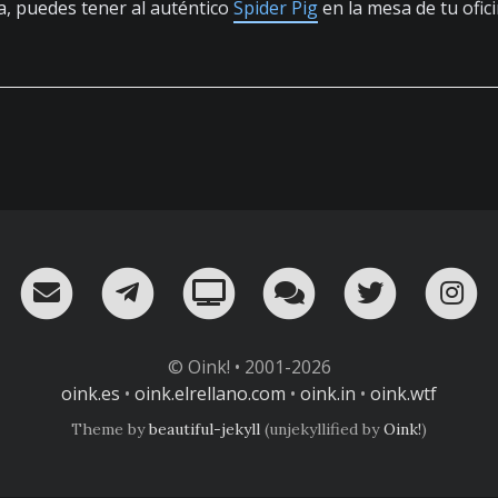
a, puedes tener al auténtico
Spider Pig
en la mesa de tu ofici
RSS
¡Mándame un email!
¡Nuestro canal en Telegram!
Oink! TV
Charla con nosot
Twitter
I
© Oink! • 2001-2026
oink.es
•
oink.elrellano.com
•
oink.in
•
oink.wtf
Theme by
beautiful-jekyll
(unjekyllified by
Oink!
)