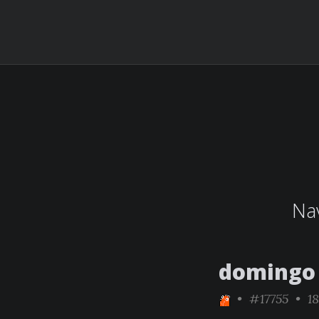
Nav
domingo 
•
#17755
• 18