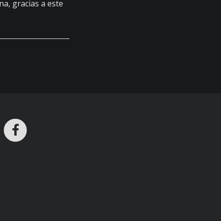
na, gracias a este
ros en Telegram
nstagram
Facebook