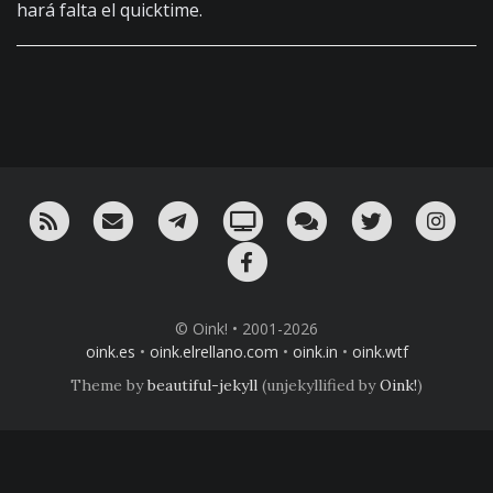
hará falta el quicktime.
RSS
¡Mándame un email!
¡Nuestro canal en Telegram!
Oink! TV
Charla con nosotros 
Twitter
Ins
Facebook
© Oink! • 2001-2026
oink.es
•
oink.elrellano.com
•
oink.in
•
oink.wtf
Theme by
beautiful-jekyll
(unjekyllified by
Oink!
)