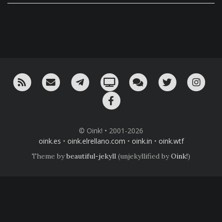
RSS
¡Mándame un email!
¡Nuestro canal en Telegram!
Oink! TV
Charla con nosotros 
Twitter
Ins
Facebook
© Oink! • 2001-2026
oink.es
•
oink.elrellano.com
•
oink.in
•
oink.wtf
Theme by
beautiful-jekyll
(unjekyllified by
Oink!
)