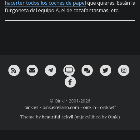
hacerter todos los coches de papel
que quieras. Están la
furgoneta del equipo A, el de cazafantasmas, etc.
RSS
¡Mándame un email!
¡Nuestro canal en Telegram!
Oink! TV
Charla con nosotros 
Twitter
Ins
Facebook
© Oink! • 2001-2026
oink.es
•
oink.elrellano.com
•
oink.in
•
oink.wtf
Theme by
beautiful-jekyll
(unjekyllified by
Oink!
)