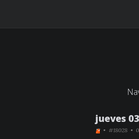
Nav
jueves 03
•
#18028
• 0