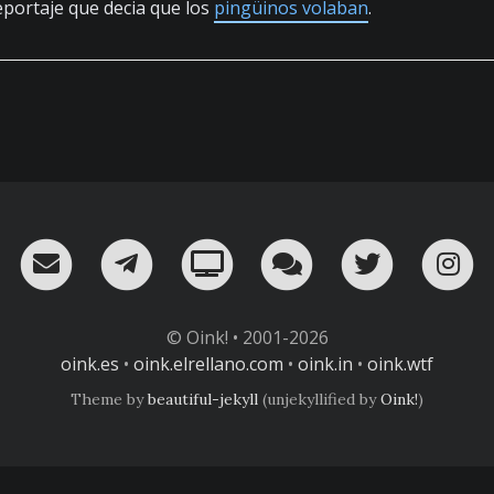
eportaje que decia que los
pingüinos volaban
.
RSS
¡Mándame un email!
¡Nuestro canal en Telegram!
Oink! TV
Charla con nosot
Twitter
I
© Oink! • 2001-2026
oink.es
•
oink.elrellano.com
•
oink.in
•
oink.wtf
Theme by
beautiful-jekyll
(unjekyllified by
Oink!
)