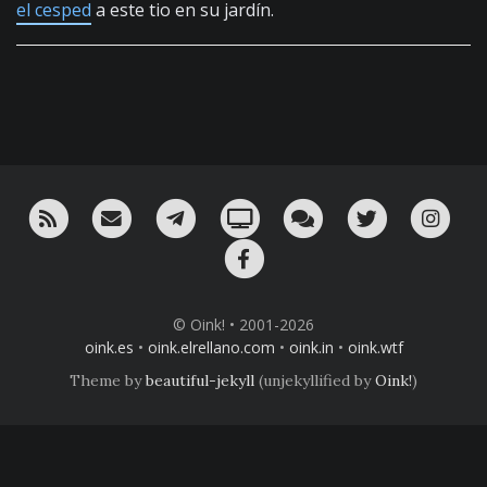
el cesped
a este tio en su jardín.
RSS
¡Mándame un email!
¡Nuestro canal en Telegram!
Oink! TV
Charla con nosotros 
Twitter
Ins
Facebook
© Oink! • 2001-2026
oink.es
•
oink.elrellano.com
•
oink.in
•
oink.wtf
Theme by
beautiful-jekyll
(unjekyllified by
Oink!
)