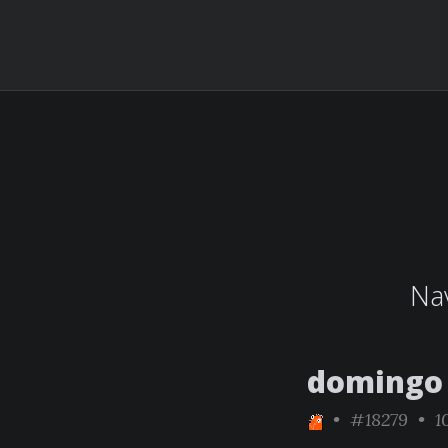
Nav
domingo 
•
#18279
• 10