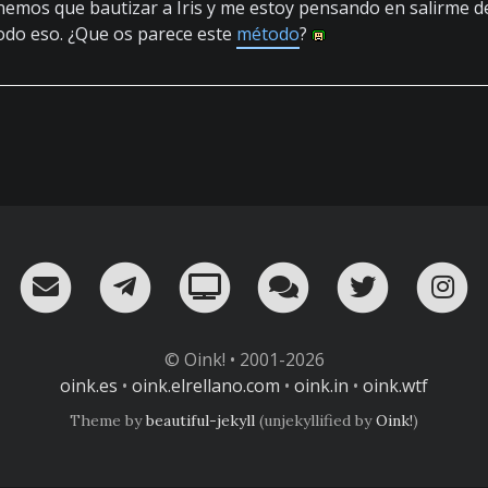
emos que bautizar a Iris y me estoy pensando en salirme de
todo eso. ¿Que os parece este
método
?
RSS
¡Mándame un email!
¡Nuestro canal en Telegram!
Oink! TV
Charla con nosot
Twitter
I
© Oink! • 2001-2026
oink.es
•
oink.elrellano.com
•
oink.in
•
oink.wtf
Theme by
beautiful-jekyll
(unjekyllified by
Oink!
)