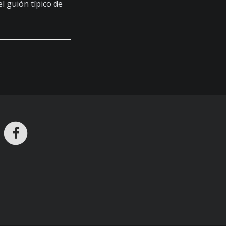
l guión típico de
ros en Telegram
nstagram
Facebook