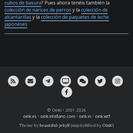
cubos de basura
? Pues ahora tenéis también la
colección de narices de perros
y la
colección de
alcantarillas
y la
colección de paquetes de leche
japoneses
RSS
¡Mándame un email!
¡Nuestro canal en Telegram!
Oink! TV
Charla con nosotros 
Twitter
Ins
Facebook
© Oink! • 2001-2026
oink.es
•
oink.elrellano.com
•
oink.in
•
oink.wtf
Theme by
beautiful-jekyll
(unjekyllified by
Oink!
)