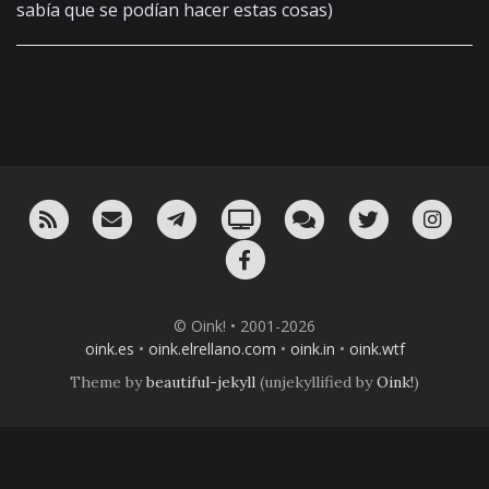
sabía que se podían hacer estas cosas)
RSS
¡Mándame un email!
¡Nuestro canal en Telegram!
Oink! TV
Charla con nosotros 
Twitter
Ins
Facebook
© Oink! • 2001-2026
oink.es
•
oink.elrellano.com
•
oink.in
•
oink.wtf
Theme by
beautiful-jekyll
(unjekyllified by
Oink!
)